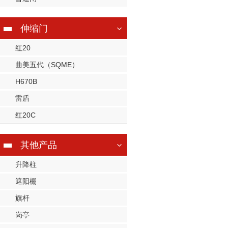
伸缩门
红20
曲美五代（SQME）
H670B
雷盾
红20C
其他产品
升降柱
遮阳棚
旗杆
岗亭