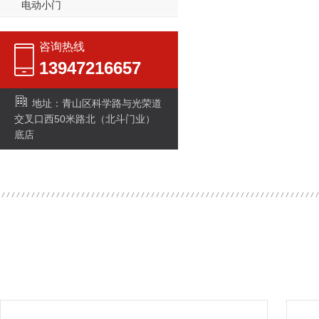
电动小门
咨询热线
13947216657
地址：青山区科学路与光荣道
交叉口西50米路北（北斗门业）
底店