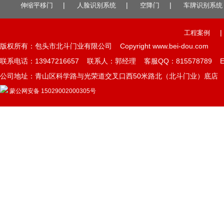
|
|
|
伸缩平移门
人脸识别系统
空降门
车牌识别系统
|
工程案例
版权所有：包头市北斗门业有限公司 Copyright www.bei-dou.com
联系电话：13947216657 联系人：郭经理 客服QQ：815578789 E-mai
公司地址：青山区科学路与光荣道交叉口西50米路北（北斗门业）底店 
蒙公网安备 15029002000305号