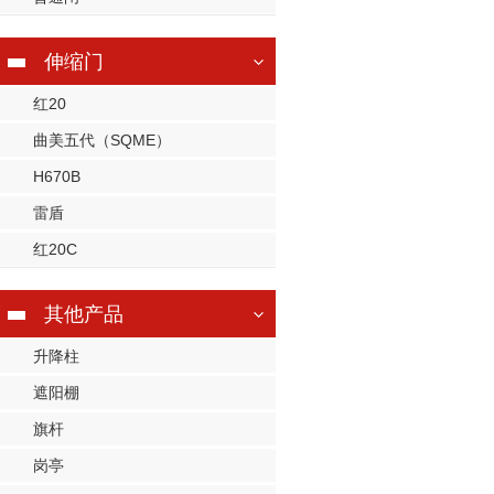
伸缩门
红20
曲美五代（SQME）
H670B
雷盾
红20C
其他产品
升降柱
遮阳棚
旗杆
岗亭