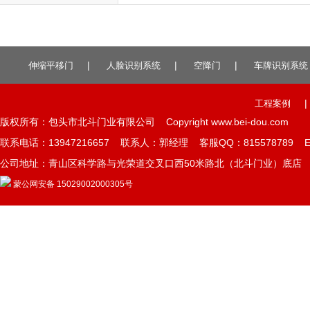
除了没有收费管理，其他的硬件设...
|
|
|
伸缩平移门
人脸识别系统
空降门
车牌识别系统
|
工程案例
版权所有：包头市北斗门业有限公司 Copyright www.bei-dou.com
联系电话：13947216657 联系人：郭经理 客服QQ：815578789 E-mai
公司地址：青山区科学路与光荣道交叉口西50米路北（北斗门业）底店 
蒙公网安备 15029002000305号