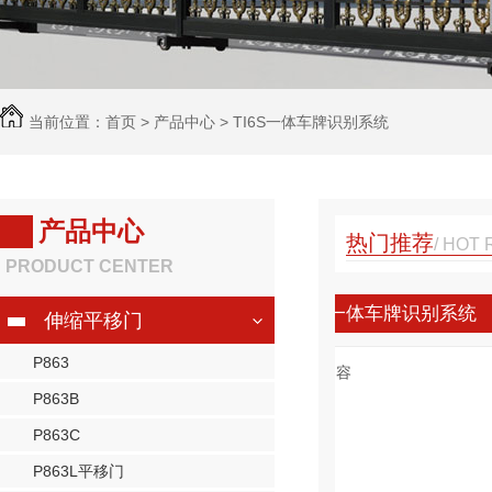
当前位置：
首页
>
产品中心
>
TI6S一体车牌识别系统
产品中心
热门推荐
/ HOT
PRODUCT CENTER
6S一体车牌识别系统
伸缩平移门
P863
内容
P863B
P863C
P863L平移门