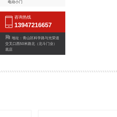
电动小门
咨询热线
13947216657
地址：青山区科学路与光荣道
交叉口西50米路北（北斗门业）
底店