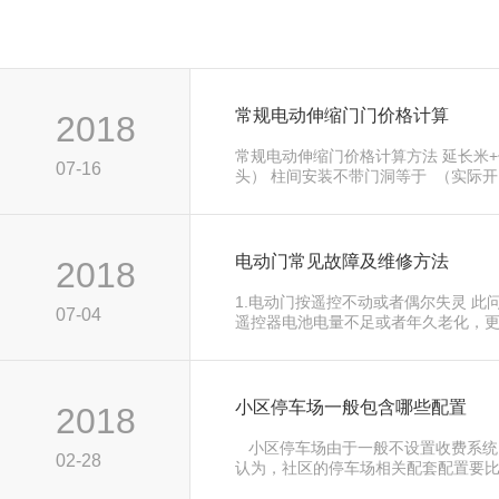
常规电动伸缩门门价格计算
2018
常规电动伸缩门价格计算方法 延长米
07-16
头） 柱间安装不带门洞等于 （实际开
带门洞的安装根据每款门的不同，主要去
电动门常见故障及维修方法
2018
1.电动门按遥控不动或者偶尔失灵 此
07-04
遥控器电池电量不足或者年久老化，
控器即可 2.无轨电动门跑偏不走直线 *先
小区停车场一般包含哪些配置
2018
小区停车场由于一般不设置收费系统
02-28
认为，社区的停车场相关配套配置要
收费管理系统便宜很多，其实小区的