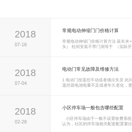
常规电动伸缩门门价格计算
2018
常规电动伸缩门价格计算方法 延长米
07-16
头） 柱间安装不带门洞等于 （实际开
带门洞的安装根据每款门的不同，主要去
电动门常见故障及维修方法
2018
1.电动门按遥控不动或者偶尔失灵 此
07-04
遥控器电池电量不足或者年久老化，
控器即可 2.无轨电动门跑偏不走直线 *先
小区停车场一般包含哪些配置
2018
小区停车场由于一般不设置收费系统
02-28
认为，社区的停车场相关配套配置要
收费管理系统便宜很多，其实小区的