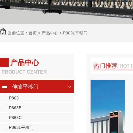
当前位置：
首页
>
产品中心
>
P863L平移门
产品中心
热门推荐
/ HOT
PRODUCT CENTER
63L平移门
伸缩平移门
P863
精致的细节与简约线条、色彩、款式、工艺、组
P863B
配，让门业与科技紧密结合。P863系列智能伸
移大门是采用折叠平移运行方式达到开门或关门
P863C
型智能大门，它以其开启方便、造型美观、安装
P863L平移门
、可以电动控制等多方面的优势将得到广泛的应