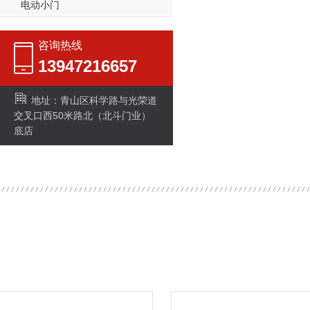
电动小门
咨询热线
13947216657
地址：青山区科学路与光荣道
交叉口西50米路北（北斗门业）
底店