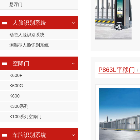
悬浮门
门体*长可以做到30米，高度为可为1.3米〜2米
，铝...
人脸识别系统
查看详情
动态人脸识别系统
热线
947216657
测温型人脸识别系统
空降门
P863L平移门
/
K600F
K600G
K600
K300系列
K100系列空降门
车牌识别系统