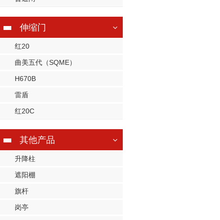
伸缩门
红20
曲美五代（SQME）
H670B
雷盾
红20C
其他产品
升降柱
遮阳棚
旗杆
岗亭