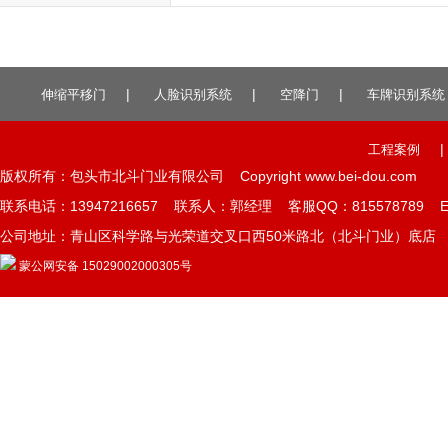
除了没有收费管理，其他的硬件设...
|
|
|
伸缩平移门
人脸识别系统
空降门
车牌识别系统
|
工程案例
版权所有：包头市北斗门业有限公司 Copyright www.bei-dou.com
联系电话：13947216657 联系人：郭经理 客服QQ：815578789 E-mai
公司地址：青山区科学路与光荣道交叉口西50米路北（北斗门业）底店 
蒙公网安备 15029002000305号